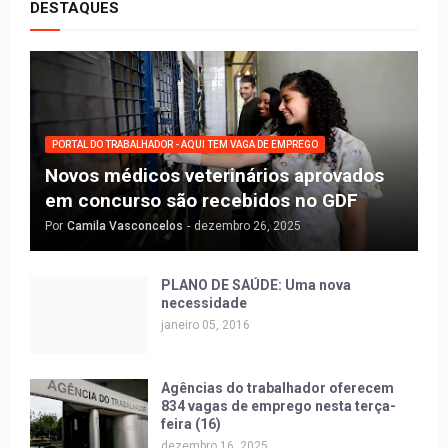
DESTAQUES
PORTAL DO TRABALHADOR - AQUI TEM VAGA DE EMPREGO
Novos médicos veterinários aprovados
em concurso são recebidos no GDF
Por
Camila Vasconcelos
-
dezembro 26, 2025
PLANO DE SAÚDE: Uma nova
necessidade
janeiro 05, 2016
Agências do trabalhador oferecem
834 vagas de emprego nesta terça-
feira (16)
dezembro 16, 2025