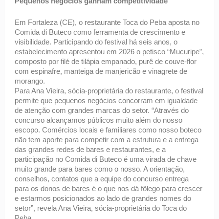
Pequenos negócios ganham competitividade 
Em Fortaleza (CE), o restaurante Toca do Peba aposta no 
Comida di Buteco como ferramenta de crescimento e 
visibilidade. Participando do festival há seis anos, o 
estabelecimento apresentou em 2026 o petisco “Mucuripe”, 
composto por filé de tilápia empanado, purê de couve-flor 
com espinafre, manteiga de manjericão e vinagrete de 
morango. 
Para Ana Vieira, sócia-proprietária do restaurante, o festival 
permite que pequenos negócios concorram em igualdade 
de atenção com grandes marcas do setor. “Através do 
concurso alcançamos públicos muito além do nosso 
escopo. Comércios locais e familiares como nosso boteco 
não tem aporte para competir com a estrutura e a entrega 
das grandes redes de bares e restaurantes, e a 
participação no Comida di Buteco é uma virada de chave 
muito grande para bares como o nosso. A orientação, 
conselhos, contatos que a equipe do concurso entrega 
para os donos de bares é o que nos dá fôlego para crescer 
e estarmos posicionados ao lado de grandes nomes do 
setor”, revela Ana Vieira, sócia-proprietária do Toca do 
Peba. 